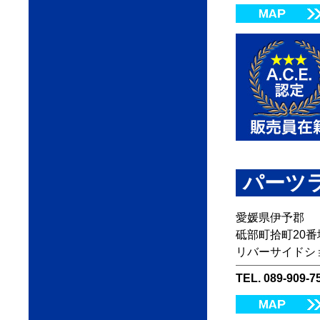
パーツ
愛媛県伊予郡
砥部町拾町20番
リバーサイドシ
TEL. 089-909-7