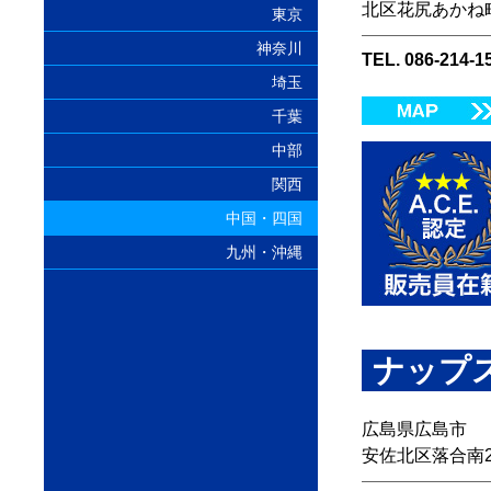
北区花尻あかね町1
東京
神奈川
TEL. 086-214-1
埼玉
千葉
中部
関西
中国・四国
九州・沖縄
ナップス
広島県広島市
安佐北区落合南2-